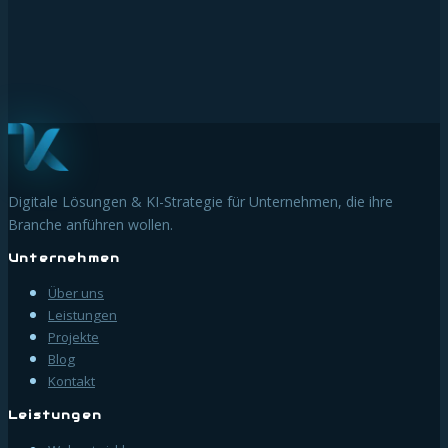
Digitale Transformation muss nicht kompliziert sein. Ein Leitfaden für
KMU, die es richtig machen wollen — ohne Buzzwords und ohne
Budget zu verbrennen.
20. Dezember 2025
WEITERLESEN
Digitale Lösungen & KI-Strategie für Unternehmen, die ihre
Branche anführen wollen.
Unternehmen
Über uns
Leistungen
Projekte
Blog
Kontakt
Leistungen